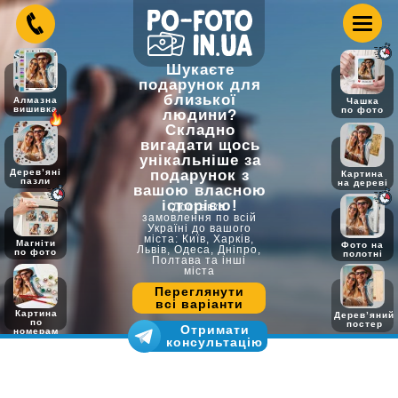
Шукаєте
подарунок для
близької
Алмазна
Чашка
вишивка
по фото
людини?
Складно
вигадати щось
унікальніше за
Дерев’яні
подарунок з
Картина
пазли
на дереві
вашою власною
історією!
Доставка
замовлення по всій
Україні до вашого
міста: Київ, Харків,
Магніти
Фото на
Львів, Одеса, Дніпро,
по фото
полотні
Полтава та інші
міста
Переглянути
всі варіанти
Картина
Дерев’яний
по
постер
Отримати
номерам
консультацію