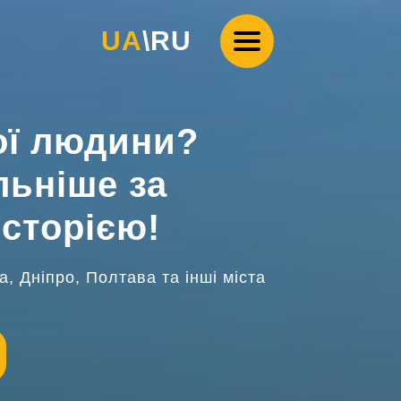
UA
\
RU
ої людини?
льніше за
сторією!
а, Дніпро, Полтава та інші міста