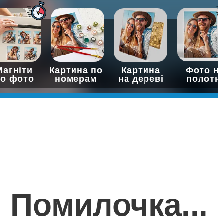
Магніти
Картина по
Картина
Фото 
по фото
номерам
на дереві
полот
Помилочка...