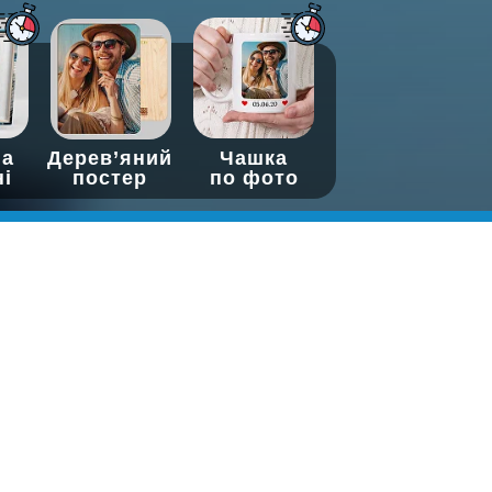
на
Дерев’яний
Чашка
ні
постер
по фото