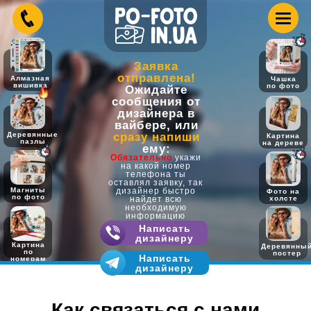
Заявка
отправлена!
Алмазная
Чашка
вишивка
по фото
Ожидайте
сообщения от
дизайнера в
вайбере, или
Деревянные
сразу напиши
Картина
пазлы
на дереве
ему:
Обязательно
укажи
на какой номер
телефона ты
оставлял заявку, так
Магниты
дизайнер быстро
Фото на
по фото
найдет всю
холсте
необходимую
информацию
Написать
дизайнеру
Картина
Деревянны
по
постер
Написать
номерам
дизайнеру
Как связаться с нами