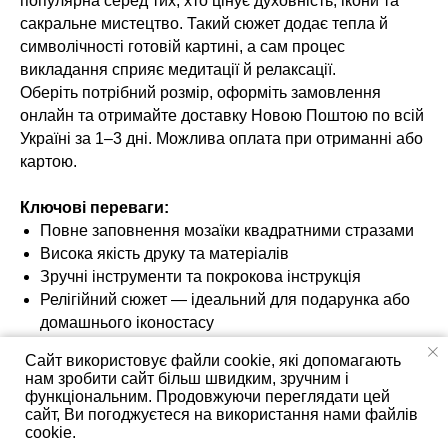
популярна серед тих, хто цінує духовність, ікони та
сакральне мистецтво. Такий сюжет додає тепла й
символічності готовій картині, а сам процес
викладання сприяє медитації й релаксації.
Оберіть потрібний розмір, оформіть замовлення
онлайн та отримайте доставку Новою Поштою по всій
Україні за 1–3 дні. Можлива оплата при отриманні або
картою.
Ключові переваги:
Повне заповнення мозаїки квадратними стразами
Висока якість друку та матеріалів
Зручні інструменти та покрокова інструкція
Релігійний сюжет — ідеальний для подарунка або
домашнього іконостасу
Вироблено в Україні — швидко, надійно, з любов’ю
Сайт використовує файли cookie, які допомагають
нам зробити сайт більш швидким, зручним і
Не зволікайте — замовте алмазну вишивку
функціональним. Продовжуючи переглядати цей
“Релігія‑11” вже сьогодні
та відчуйте задоволення
сайт, Ви погоджуєтеся на використання нами файлів
від створення краси власними руками!
cookie.