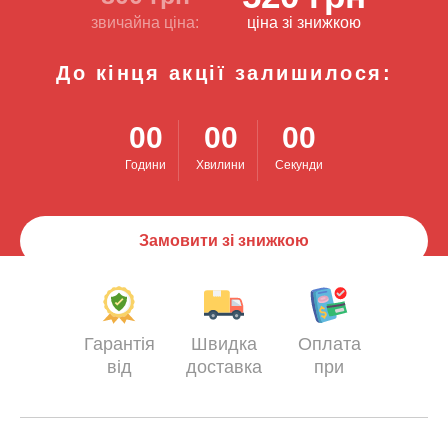
звичайна ціна:
ціна зі знижкою
До кінця акції залишилося:
00
00
00
Години
Хвилини
Секунди
Замовити зі знижкою
Гарантія
Швидка
Оплата
від
доставка
при
виробника
отриманні