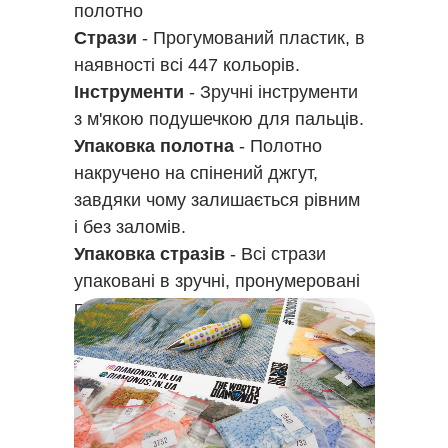
полотно
Стрази
- Прогумований пластик, в
наявності всі 447 кольорів.
Інструменти
- Зручні інструменти
з м'якою подушечкою для пальців.
Упаковка полотна
- Полотно
накручено на спінений джгут,
завдяки чому залишається рівним
і без заломів.
Упаковка стразів
- Всі стрази
упаковані в зручні, пронумеровані
пакетики
з замком Zip-Lock.