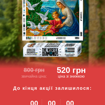
520 грн
800 грн
звичайна ціна:
ціна зі знижкою
До кінця акції залишилося:
00
00
00