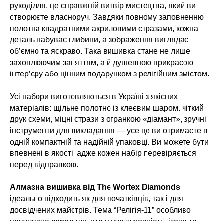
рукоділля, це справжній витвір мистецтва, який ви
створюєте власноруч. Завдяки повному заповненню
полотна квадратними акриловими стразами, кожна
деталь набуває глибини, а зображення виглядає
об’ємно та яскраво. Така вишивка стане не лише
захоплюючим заняттям, а й душевною прикрасою
інтер’єру або цінним подарунком з релігійним змістом.
Усі набори виготовляються в Україні з якісних
матеріалів: щільне полотно із клеєвим шаром, чіткий
друк схеми, міцні стрази з огранкою «діамант», зручні
інструменти для викладання — усе це ви отримаєте в
одній компактній та надійній упаковці. Ви можете бути
впевнені в якості, адже кожен набір перевіряється
перед відправкою.
Алмазна вишивка від The Wortex Diamonds
ідеально підходить як для початківців, так і для
досвідчених майстрів. Тема “Релігія‑11” особливо